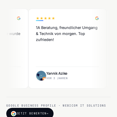
★★★★★
★★★
1A Beratung, freundlicher Umgang
Exzell
 wurde
& Technik von morgen. Top
Ausarb
zufrieden!
Yannik Azike
VOR 3 JAHREN
GOOGLE BUSINESS PROFILE · WEBICOM IT SOLUTIONS
JETZT BEWERTEN
→