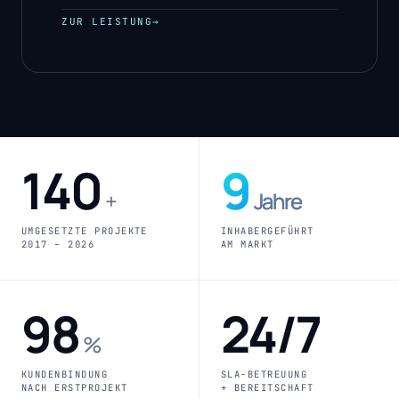
ZUR LEISTUNG
→
140
9
+
Jahre
UMGESETZTE PROJEKTE
INHABERGEFÜHRT
2017 – 2026
AM MARKT
98
24/7
%
KUNDENBINDUNG
SLA-BETREUUNG
NACH ERSTPROJEKT
+ BEREITSCHAFT