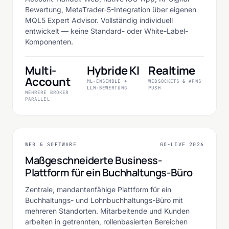
Bewertung, MetaTrader-5-Integration über eigenen
MQL5 Expert Advisor. Vollständig individuell
entwickelt — keine Standard- oder White-Label-
Komponenten.
Multi-
Hybride KI
Realtime
Account
ML-ENSEMBLE +
WEBSOCKETS & APNS
LLM-BEWERTUNG
PUSH
MEHRERE BROKER
PARALLEL
HSB GmbH
NEXT.JS
REACT
FINANZ- & LOHNBUCHHALTUNG
WEB & SOFTWARE
GO-LIVE 2026
WEB & SOFTWARE
Maßgeschneiderte Business-
Plattform für ein Buchhaltungs-Büro
Zentrale, mandantenfähige Plattform für ein
Buchhaltungs- und Lohnbuchhaltungs-Büro mit
mehreren Standorten. Mitarbeitende und Kunden
arbeiten in getrennten, rollenbasierten Bereichen