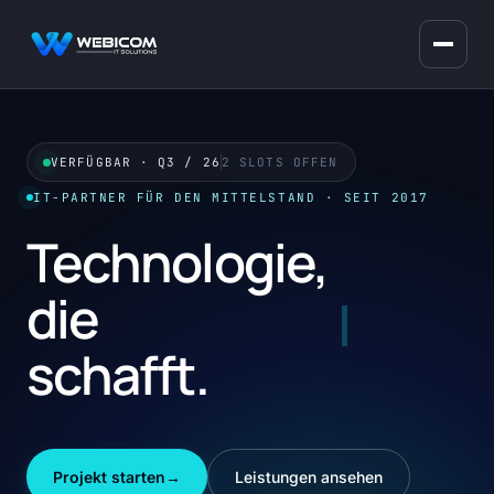
VERFÜGBAR · Q3 / 26
2 SLOTS OFFEN
IT-PARTNER FÜR DEN MITTELSTAND · SEIT 2017
Technologie,
die
Substanz
Leistungen
schafft.
Projekt starten
→
Leistungen ansehen