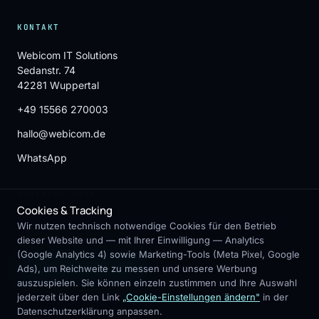
KONTAKT
Webicom IT Solutions
Sedanstr. 74
42281 Wuppertal
+49 15566 270003
hallo@webicom.de
WhatsApp
DIREKTER DRAHT
Cookies & Tracking
Lieber kurz reden als lang schreiben? 15 Minuten Erstgespräch,
Wir nutzen technisch notwendige Cookies für den Betrieb
kostenlos & unverbindlich.
dieser Website und — mit Ihrer Einwilligung — Analytics
(Google Analytics 4) sowie Marketing-Tools (Meta Pixel, Google
Erstgespräch buchen
→
Ads), um Reichweite zu messen und unsere Werbung
auszuspielen. Sie können einzeln zustimmen und Ihre Auswahl
jederzeit über den Link
„Cookie-Einstellungen ändern"
in der
Oder per
E-Mail
·
Telefon
·
WhatsApp
Datenschutzerklärung anpassen.