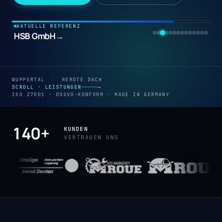
AKTUELLE REFERENZ
HSB GmbH
→
WUPPERTAL
·
REMOTE DACH
SCROLL · LEISTUNGEN
→
ISO 27001 · DSGVO-KONFORM · MADE IN GERMANY
140+
KUNDEN
VERTRAUEN UNS