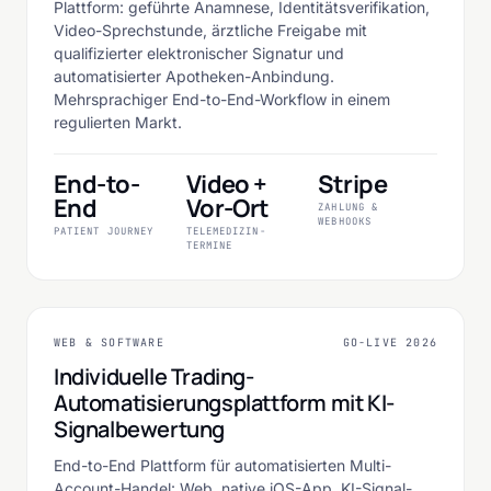
Plattform: geführte Anamnese, Identitätsverifikation,
Video-Sprechstunde, ärztliche Freigabe mit
qualifizierter elektronischer Signatur und
automatisierter Apotheken-Anbindung.
Mehrsprachiger End-to-End-Workflow in einem
regulierten Markt.
End-to-
Video +
Stripe
End
Vor-Ort
ZAHLUNG &
WEBHOOKS
PATIENT JOURNEY
TELEMEDIZIN-
TERMINE
YF Capital
NEXT.JS
REACT
FINANCE · TRADING-TECHNOLOGIE
WEB & SOFTWARE
GO-LIVE 2026
WEB & SOFTWARE
Individuelle Trading-
Automatisierungsplattform mit KI-
Signalbewertung
End-to-End Plattform für automatisierten Multi-
Account-Handel: Web, native iOS-App, KI-Signal-