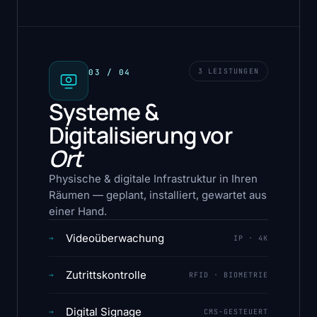
3 LEISTUNGEN
03 / 04
Systeme &
Digitalisierung vor
Ort
Physische & digitale Infrastruktur in Ihren
Räumen — geplant, installiert, gewartet aus
einer Hand.
Videoüberwachung
→
IP · 4K
Zutrittskontrolle
→
RFID · BIOMETRIE
Digital Signage
→
CMS-GESTEUERT